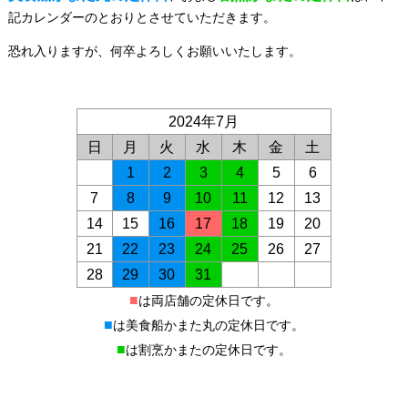
記カレンダーのとおりとさせていただきます。
恐れ入りますが、何卒よろしくお願いいたします。
2024年7月
日
月
火
水
木
金
土
1
2
3
4
5
6
7
8
9
10
11
12
13
14
15
16
17
18
19
20
21
22
23
24
25
26
27
28
29
30
31
■
は両店舗の定休日です。
■
は美食船かまた丸の定休日です。
■
は割烹かまたの定休日です。