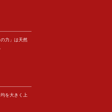
にの力」は天然
。
平均を大きく上