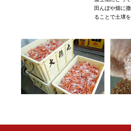
田んぼや畑に撒
ることで土壌を