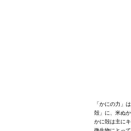
「かにの力」は
殻」に、米ぬか
かに殻は主にキ
微生物にとって